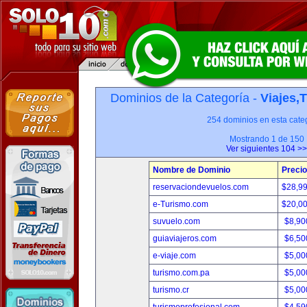
Dominios de la Categoría -
Viajes,
254 dominios en esta categ
Mostrando 1 de 150
Ver siguientes 104 >>
Nombre de Dominio
Precio
reservaciondevuelos.com
$28,9
e-Turismo.com
$20,0
suvuelo.com
$8,90
guiaviajeros.com
$6,50
e-viaje.com
$5,00
turismo.com.pa
$5,00
turismo.cr
$5,00