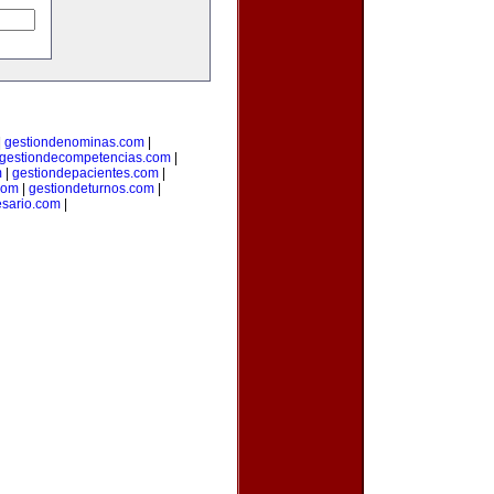
|
gestiondenominas.com
|
gestiondecompetencias.com
|
m
|
gestiondepacientes.com
|
com
|
gestiondeturnos.com
|
sario.com
|