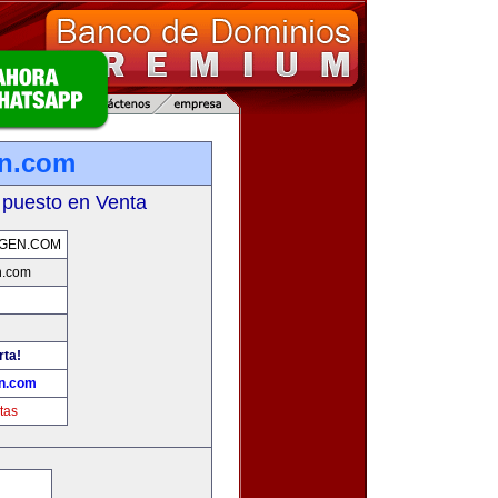
en.com
 puesto en Venta
GEN.COM
n.com
rta!
n.com
tas