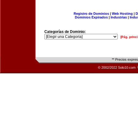
Registro de Dominios
|
Web Hosting
|
D
Dominios Expirados
|
Industrias
|
Indu
Categorías de Dominio:
[Pág. princi
** Precios expre
© 2002/2022 Solo10.com