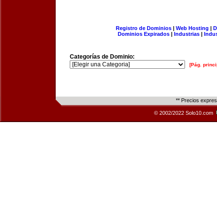
Registro de Dominios
|
Web Hosting
|
D
Dominios Expirados
|
Industrias
|
Indu
Categorías de Dominio:
[Pág. princi
** Precios expre
© 2002/2022 Solo10.com