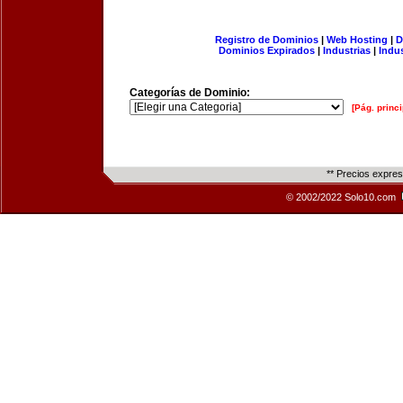
Registro de Dominios
|
Web Hosting
|
D
Dominios Expirados
|
Industrias
|
Indu
Categorías de Dominio:
[Pág. princi
** Precios expre
© 2002/2022 Solo10.com