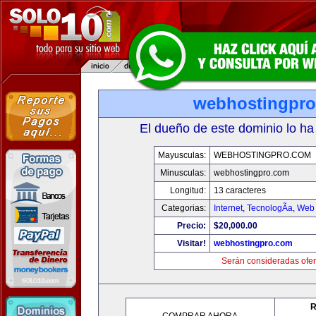
webhostingpr
El dueño de este dominio lo ha
Mayusculas:
WEBHOSTINGPRO.COM
Minusculas:
webhostingpro.com
Longitud:
13 caracteres
Categorias:
Internet
,
TecnologÃ­a
,
Web 
Precio:
$20,000.00
Visitar!
webhostingpro.com
Serán consideradas ofer
R