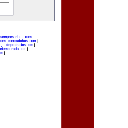
osempresariales.com
|
.com
|
mercadohost.com
|
ogosdeproductos.com
|
detemporada.com
|
om
|