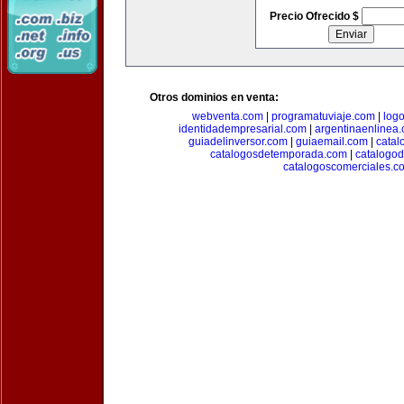
Precio Ofrecido $
Otros dominios en venta:
webventa.com
|
programatuviaje.com
|
log
identidadempresarial.com
|
argentinaenlinea
guiadelinversor.com
|
guiaemail.com
|
catal
catalogosdetemporada.com
|
catalogo
catalogoscomerciales.c