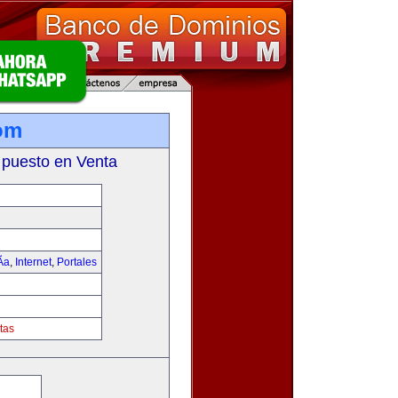
om
 puesto en Venta
­a
,
Internet
,
Portales
tas