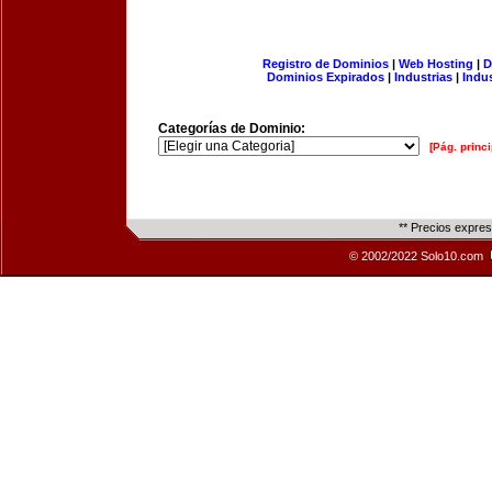
Registro de Dominios
|
Web Hosting
|
D
Dominios Expirados
|
Industrias
|
Indu
Categorías de Dominio:
[Pág. princi
** Precios expre
© 2002/2022 Solo10.com