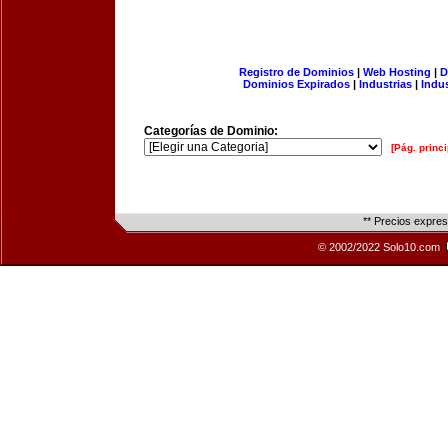
Registro de Dominios
|
Web Hosting
|
D
Dominios Expirados
|
Industrias
|
Indu
Categorías de Dominio:
[Pág. princi
** Precios expre
© 2002/2022 Solo10.com