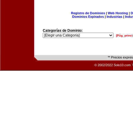
Registro de Dominios
|
Web Hosting
|
D
Dominios Expirados
|
Industrias
|
Indu
Categorías de Dominio:
[Pág. princi
** Precios expre
© 2002/2022 Solo10.com