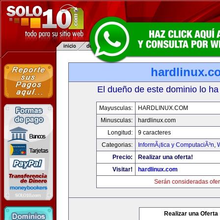
hardlinux.c
El dueño de este dominio lo ha
Mayusculas:
HARDLINUX.COM
Minusculas:
hardlinux.com
Longitud:
9 caracteres
Categorias:
InformÃ¡tica y ComputaciÃ³n
,
Precio:
Realizar una oferta!
Visitar!
hardlinux.com
Serán consideradas ofer
Realizar una Oferta