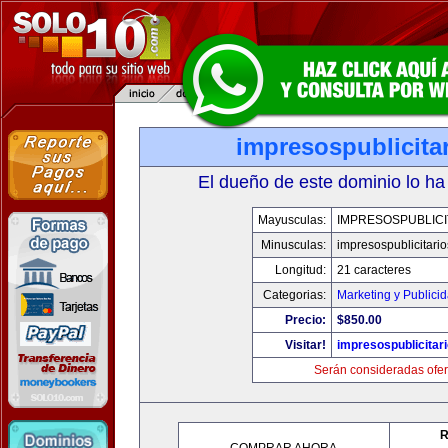
impresospublicita
El dueño de este dominio lo ha
Mayusculas:
IMPRESOSPUBLICI
Minusculas:
impresospublicitari
Longitud:
21 caracteres
Categorias:
Marketing y Publici
Precio:
$850.00
Visitar!
impresospublicitar
Serán consideradas ofer
R