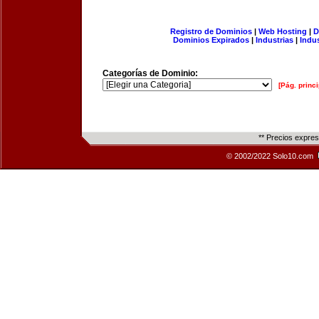
Registro de Dominios
|
Web Hosting
|
D
Dominios Expirados
|
Industrias
|
Indu
Categorías de Dominio:
[Pág. princi
** Precios expre
© 2002/2022 Solo10.com