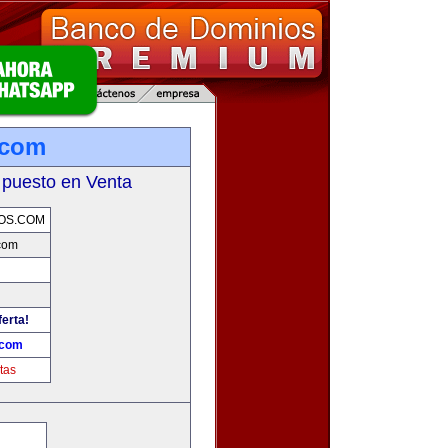
.com
 puesto en Venta
OS.COM
com
ferta!
.com
tas