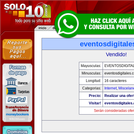
eventosdigital
Vendido!
Mayusculas:
EVENTOSDIGITA
Minusculas:
eventosdigitales.
Longitud:
16 caracteres
Categorias:
Internet
,
Miscelane
Precio:
Realizar una ofer
Visitar!
eventosdigitales
Serán consideradas ofer