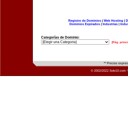
Registro de Dominios
|
Web Hosting
|
D
Dominios Expirados
|
Industrias
|
Indu
Categorías de Dominio:
[Pág. princi
** Precios expre
© 2002/2022 Solo10.com