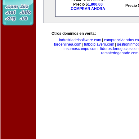
COMPRAR AHORA
Precio $
1,800.00
Precio 
COMPRAR AHORA
Otros dominios en venta:
industriadelsoftware.com
|
comprarviviendas.c
foroenlinea.com
|
futbolplayero.com
|
gestioninmob
insumoscampo.com
|
lideresdenegocios.co
rematedeganado.com