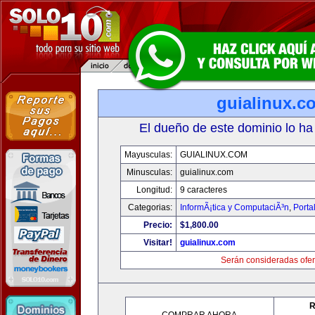
guialinux.c
El dueño de este dominio lo ha
Mayusculas:
GUIALINUX.COM
Minusculas:
guialinux.com
Longitud:
9 caracteres
Categorias:
InformÃ¡tica y ComputaciÃ³n
,
Porta
Precio:
$1,800.00
Visitar!
guialinux.com
Serán consideradas ofer
R