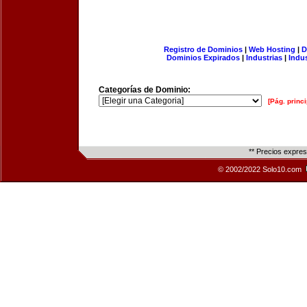
Registro de Dominios
|
Web Hosting
|
D
Dominios Expirados
|
Industrias
|
Indu
Categorías de Dominio:
[Pág. princi
** Precios expre
© 2002/2022 Solo10.com