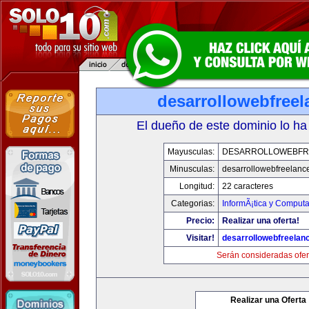
desarrollowebfree
El dueño de este dominio lo ha
Mayusculas:
DESARROLLOWEBFR
Minusculas:
desarrollowebfreelanc
Longitud:
22 caracteres
Categorias:
InformÃ¡tica y Computa
Precio:
Realizar una oferta!
Visitar!
desarrollowebfreelan
Serán consideradas ofer
Realizar una Oferta