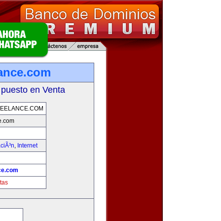
lance.com
 puesto en Venta
EELANCE.COM
e.com
ciÃ³n
,
Internet
ce.com
tas