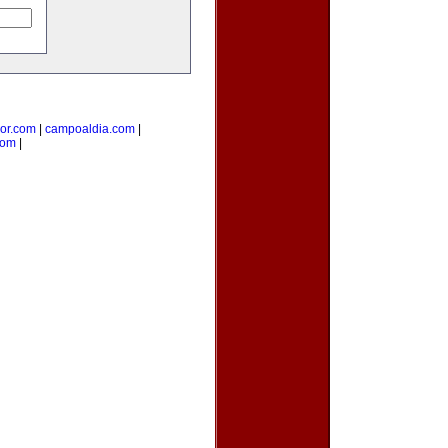
ior.com
|
campoaldia.com
|
com
|