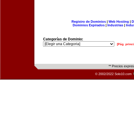
Registro de Dominios
|
Web Hosting
|
D
Dominios Expirados
|
Industrias
|
Indu
Categorías de Dominio:
[Pág. princi
** Precios expre
© 2002/2022 Solo10.com