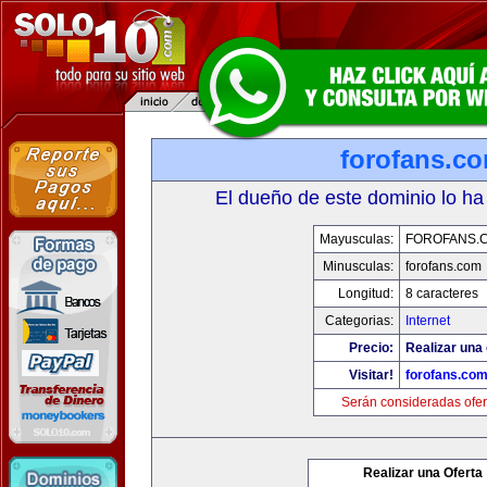
forofans.c
El dueño de este dominio lo ha
Mayusculas:
FOROFANS.
Minusculas:
forofans.com
Longitud:
8 caracteres
Categorias:
Internet
Precio:
Realizar una 
Visitar!
forofans.co
Serán consideradas ofer
Realizar una Oferta