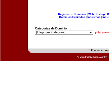
Registro de Dominios
|
Web Hosting
|
D
Dominios Expirados
|
Industrias
|
Indu
Categorías de Dominio:
[Pág. princi
** Precios expre
© 2002/2022 Solo10.com