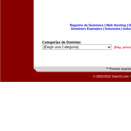
Registro de Dominios
|
Web Hosting
|
D
Dominios Expirados
|
Industrias
|
Indu
Categorías de Dominio:
[Pág. princi
** Precios expre
© 2002/2022 Solo10.com