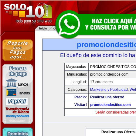
promociondesiti
El dueño de este dominio lo ha
Mayusculas:
PROMOCIONDESITIOS.C
Minusculas:
promociondesitios.com
Longitud:
17 caracteres
Categorias:
Marketing y Publicidad
,
Web
Precio:
Realizar una oferta!
Visitar!
promociondesitios.com
Serán consideradas ofer
Realizar una Oferta