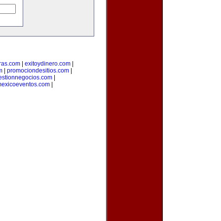
ras.com
|
exitoydinero.com
|
m
|
promociondesitios.com
|
estionnegocios.com
|
exicoeventos.com
|