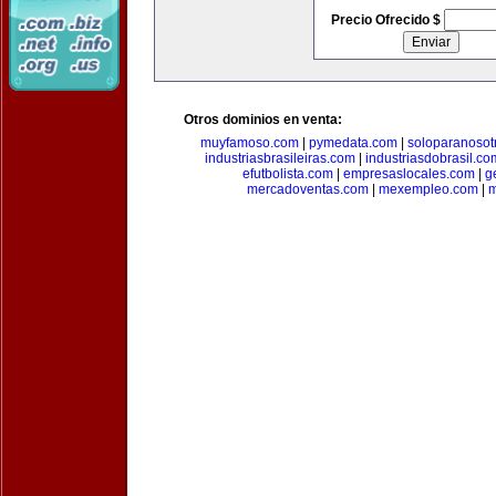
Precio Ofrecido $
Otros dominios en venta:
muyfamoso.com
|
pymedata.com
|
soloparanosot
industriasbrasileiras.com
|
industriasdobrasil.co
efutbolista.com
|
empresaslocales.com
|
g
mercadoventas.com
|
mexempleo.com
|
m