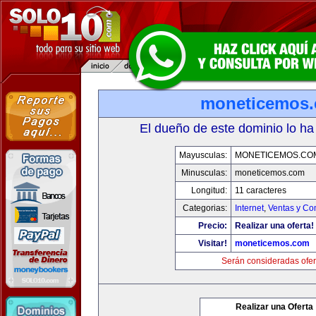
moneticemos
El dueño de este dominio lo ha
Mayusculas:
MONETICEMOS.CO
Minusculas:
moneticemos.com
Longitud:
11 caracteres
Categorias:
Internet
,
Ventas y Co
Precio:
Realizar una oferta!
Visitar!
moneticemos.com
Serán consideradas ofer
Realizar una Oferta