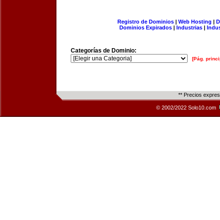
Registro de Dominios
|
Web Hosting
|
D
Dominios Expirados
|
Industrias
|
Indu
Categorías de Dominio:
[Pág. princi
** Precios expre
© 2002/2022 Solo10.com