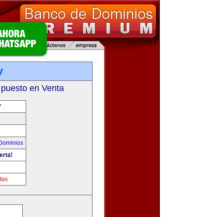
v
 puesto en Venta
V
Dominios
erta!
tas