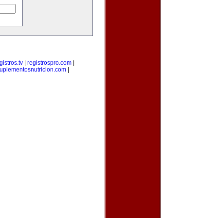
gistros.tv
|
registrospro.com
|
uplementosnutricion.com
|