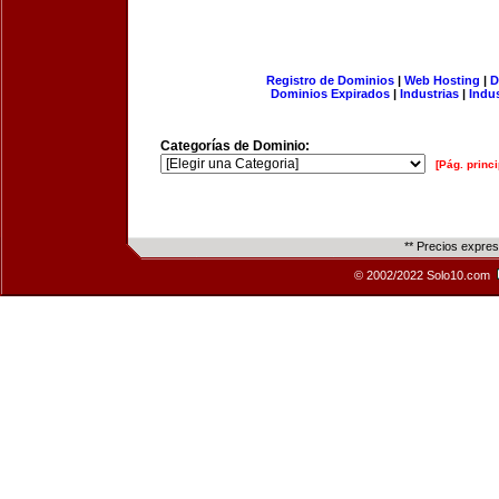
Registro de Dominios
|
Web Hosting
|
D
Dominios Expirados
|
Industrias
|
Indu
Categorías de Dominio:
[Pág. princi
** Precios expre
© 2002/2022 Solo10.com