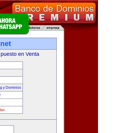
net
 puesto en Venta
g y Dominios
!
tas