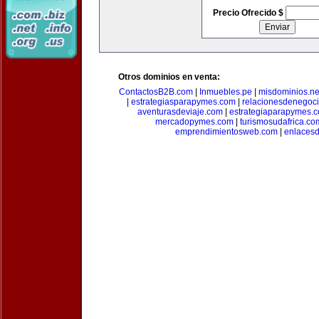
Precio Ofrecido $
Otros dominios en venta:
ContactosB2B.com
|
Inmuebles.pe
|
misdominios.ne
|
estrategiasparapymes.com
|
relacionesdenegoc
aventurasdeviaje.com
|
estrategiaparapymes.
mercadopymes.com
|
turismosudafrica.co
emprendimientosweb.com
|
enlaces