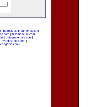
t
|
negocioslatinoamerica.com
ios.com
|
missmedellin.com
|
com
|
guiaguatemala.com
|
m
|
ventasimple.com
|
denegocio.com
|