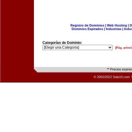
Registro de Dominios
|
Web Hosting
|
D
Dominios Expirados
|
Industrias
|
Indu
Categorías de Dominio:
[Pág. princi
** Precios expre
© 2002/2022 Solo10.com