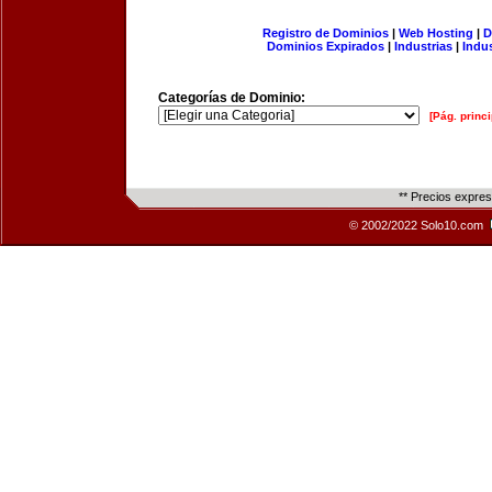
Registro de Dominios
|
Web Hosting
|
D
Dominios Expirados
|
Industrias
|
Indu
Categorías de Dominio:
[Pág. princi
** Precios expre
© 2002/2022 Solo10.com